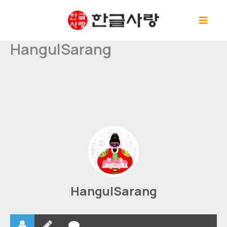
콘
텐
츠
HangulSarang
로
건
너
뛰
기
HangulSarang