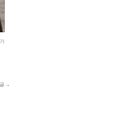
 가
 글
→