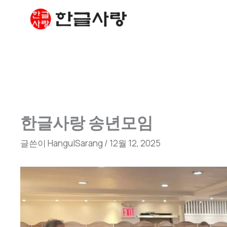
콘
텐
츠
로
건
너
뛰
기
한글사랑 송년모임
글쓴이
HangulSarang
/
12월 12, 2025