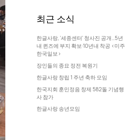
최근 소식
한글사랑, ‘세종센터’ 청사진 공개…5년
내 퀸즈에 부지 확보·10년내 착공 <미주
한국일보>
장인들의 종묘 정전 복원기
한글사랑 창립 1 주년 축하 모임
한국지회 훈민정음 창제 582돌 기념행
사 참가
한글사랑 송년모임