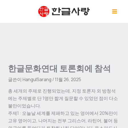
콘
텐
츠
로
건
너
뛰
기
한글문화연대 토론회에 참석
글쓴이
HangulSarang
/
11월 26, 2025
총 세개의 주제로 진행되었는데, 지정 토론자 외 방청석
에는 주제별로 단 1명만 짧게 질문할 수 있었던 점이 다소
불만이었습니다.
주제1 : 오늘날 세계를 제패하고 있는 영어에서 20%만이
고유 영어이고, 나머지는 전부 그리스어, 라틴어, 불어 등
외국어를 들여다가 토착화시킨 단어입니다. 옥스퍼드사