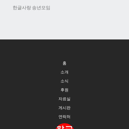
한글사랑 송년모임
홈
소개
소식
후원
자료실
게시판
연락처