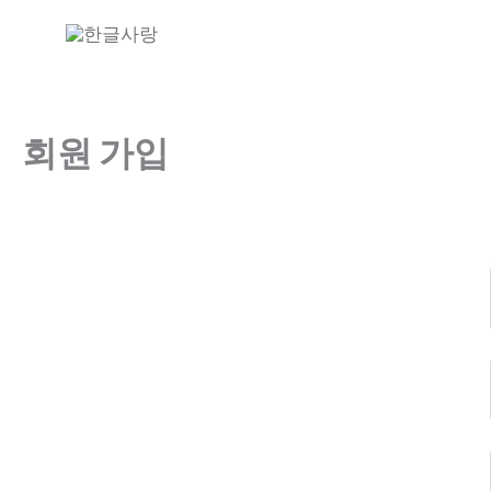
콘
텐
츠
로
건
회원 가입
너
뛰
기